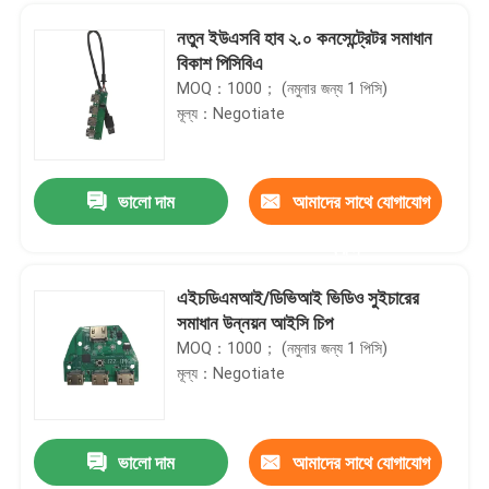
নতুন ইউএসবি হাব ২.০ কনসেন্ট্রেটর সমাধান
বিকাশ পিসিবিএ
MOQ：1000； (নমুনার জন্য 1 পিসি)
মূল্য：Negotiate
ভালো দাম
আমাদের সাথে যোগাযোগ
করুন
এইচডিএমআই/ডিভিআই ভিডিও সুইচারের
সমাধান উন্নয়ন আইসি চিপ
বাড়ি
MOQ：1000； (নমুনার জন্য 1 পিসি)
মূল্য：Negotiate
পণ্য
ভালো দাম
আমাদের সাথে যোগাযোগ
কাস্টম পাওয়ার ম্যানেজমেন্ট চিপ পাওয়ার চিপ ইন্টিগ্রেটেড সার্কিট ডিজাইন উন্নয়নশীল
আমাদের সম্পর্কে